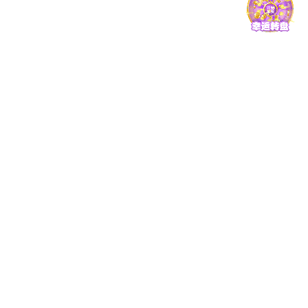
数据安全 全方位防护
在华体登录网址平台，数据防护不仅是底层机制，更是
平台运营的基本责任。我们从用户访问到操作全流程建
立安全通道，有效防范多类潜在风险。
多重加密策略，防止数据泄露