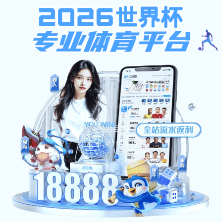
注册入口
华体登录网址
APP与网页版入
口｜畅享全球体育赛事与数据
服务
欢迎访问
华体登录网址
，提供全面覆盖足球、
篮球、电竞等项目的赛事资讯与数据内容， 支
持
APP下载
与
网页使用
，每日同步更新千场比
赛，聚焦热门体育内容， 助您轻松获取赛事动
态，掌握比赛节奏。